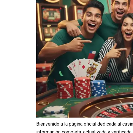
Bienvenido a la página oficial dedicada al casi
información completa, actualizada y verificada