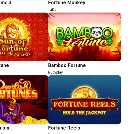
ems 3
Fortune Monkey
TaDa
tune
Bamboo Fortune
Rubyplay
Devilish Fortunes™
Fortune Reels