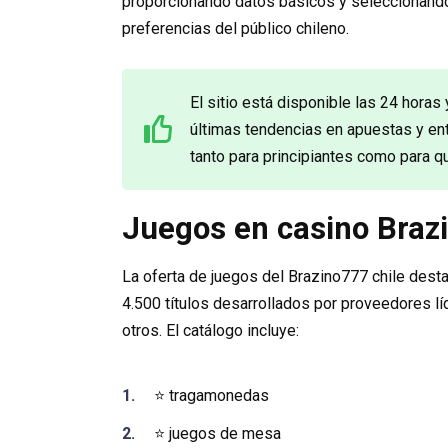
proporcionando datos básicos y seleccionando l
preferencias del público chileno.
El sitio está disponible las 24 hora
últimas tendencias en apuestas y en
tanto para principiantes como para qu
Juegos en casino Braz
La oferta de juegos del Brazino777 chile dest
4.500 títulos desarrollados por proveedores l
otros. El catálogo incluye:
⭐️ tragamonedas
⭐️ juegos de mesa