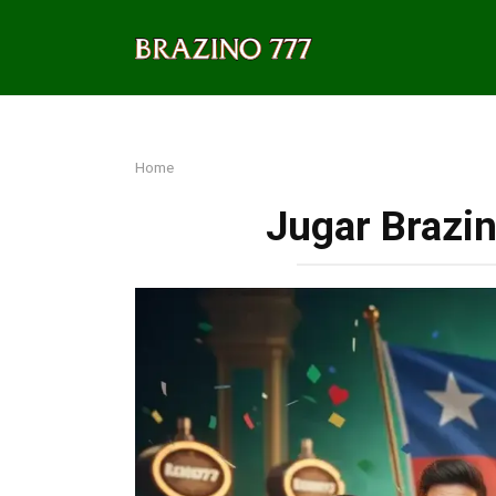
ob_start_detected
Skip
to
content
Home
Jugar Brazin