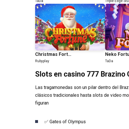
TaDa
Triple Edge St
Christmas Fortune
Neko Fort
Rubyplay
TaDa
Slots en casino 777 Brazino 
Las tragamonedas son un pilar dentro del Bra
clásicos tradicionales hasta slots de video mo
figuran
✅ Gates of Olympus