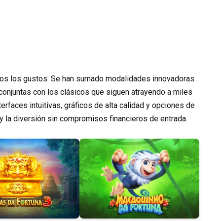
dos los gustos. Se han sumado modalidades innovadoras
, conjuntas con los clásicos que siguen atrayendo a miles
erfaces intuitivas, gráficos de alta calidad y opciones de
 y la diversión sin compromisos financieros de entrada.​