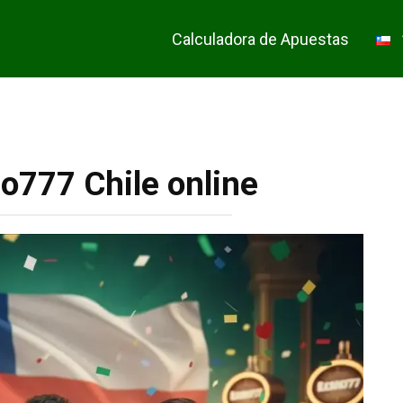
Calculadora de Apuestas
o777 Chile online